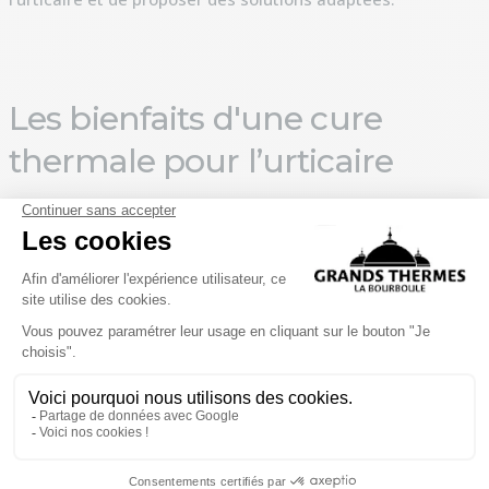
Les bienfaits d'une cure
thermale pour l’urticaire
La médecine thermale constitue une solution naturelle et
complémentaire pour apaiser et traiter l’urticaire, en
particulier dans ses formes chroniques. Les bienfaits
incluent :
Apaisement des démangeaisons : l’eau thermale aux
propriétés anti-inflammatoires calme les sensations de
prurit.
Réduction des rougeurs et inflammations : les soins
thermaux aident à apaiser la peau et à limiter les
poussées.
Hydratation et régénération cutanée : essentielle pour