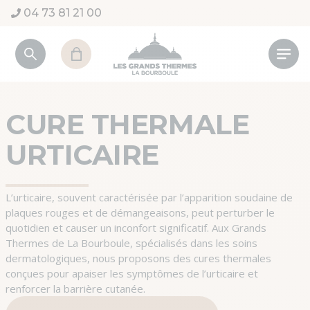
Aller au contenu
04 73 81 21 00
Orientations thérapeutiques
Voies respiratoires
Cures thermales enfants
Cures Libres
Nos cures Libres 100% Thermale (5j ou 10j)
Présentation
Informations pratiques
Dermatologie
Enfants
Maisons d'enfants
Nos cures Libres thématiques
Les orientations thérapeutiques
Nos brochures
CURE THERMALE
Muqueuses Bucco-linguales
Modalités de prise en charge
Dermatologie post-cancer
Nos cures Libres enfant (5j et 10j)
L'eau thermale
Préparer sa cure thermale
URTICAIRE
Réserver votre cure maintenant
TDE (Trouble du Développement de l'Enfant)
Découverte des soins thermaux
Les médecins Thermaux
Hébergements
Cures thermales en Double orientation
Démarche qualité
Maisons d'enfants
L’urticaire, souvent caractérisée par l’apparition soudaine de
plaques rouges et de démangeaisons, peut perturber le
quotidien et causer un inconfort significatif. Aux Grands
Les pratiques thermales
Thermes de La Bourboule, spécialisés dans les soins
dermatologiques, nous proposons des cures thermales
conçues pour apaiser les symptômes de l’urticaire et
renforcer la barrière cutanée.