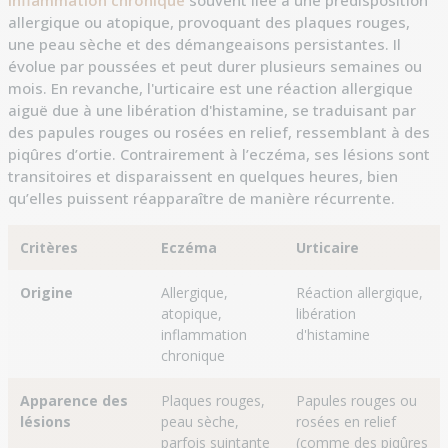
inflammation chronique
souvent liée à une prédisposition
allergique ou atopique, provoquant des plaques rouges,
une peau sèche et des démangeaisons persistantes. Il
évolue par poussées et peut durer plusieurs semaines ou
mois. En revanche, l'urticaire est une réaction allergique
aiguë due à une libération d'histamine, se traduisant par
des papules rouges ou rosées en relief, ressemblant à des
piqûres d’ortie. Contrairement à l’eczéma, ses lésions sont
transitoires et disparaissent en quelques heures, bien
qu’elles puissent réapparaître de manière récurrente.
Critères
Eczéma
Urticaire
Origine
Allergique,
Réaction allergique,
atopique,
libération
inflammation
d'histamine
chronique
Apparence des
Plaques rouges,
Papules rouges ou
lésions
peau sèche,
rosées en relief
parfois suintante
(comme des piqûres