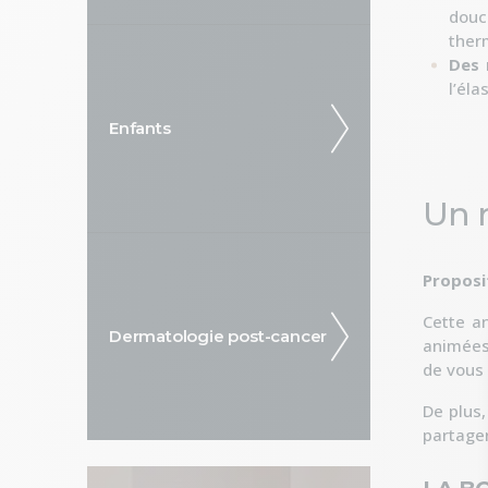
douc
therm
Des 
l’éla
Enfants
Un r
Proposi
Cette a
Dermatologie post-cancer
animées 
de vous 
De plus,
partager