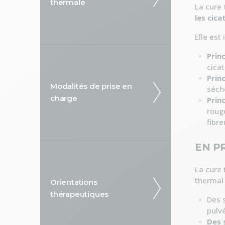
thermale
La cure
les cica
Elle est
Prin
cica
Prin
Modalités de prise en
séch
charge
Prin
roug
fibr
EN P
La cure 
thermal 
Orientations
thérapeutiques
Des 
pulvé
Des 