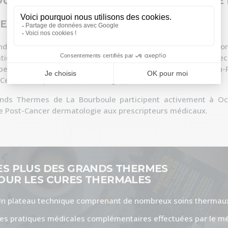
OURBOULE, UNE STATION À LA POINTE DE
ER
ds Thermes de la Bourboule travaillent activement à l'élabo
ation post opératoire avec l'expérimentation de nouvelles te
pent avec des centres de Cancérologie, dont le Centre Jean
Centre Européen de Cancérologie)à Paris.
nds Thermes de La Bourboule participent activement à Oct
e Post-Cancer dermatologie aux prescripteurs médicaux.
ES PLUS DES GRANDS THERMES
OUR LES CURES THERMALES
n plateau technique comprenant de nombreux soins thermaux
es pratiques médicales complémentaires effectuées par le m