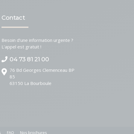
Contact
Besoin d’une information urgente ?
L’appel est gratuit !
04 73 81 21 00
76 Bd Georges Clemenceau BP
85
63150
La Bourboule
s
FAQ
Nos brochures