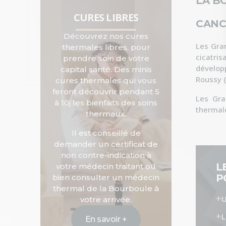
LA B
CURES LIBRES
CANC
Découvrez nos cures
Les Gran
thermales libres, pour
cicatris
prendre soin de votre
dévelop
capital santé. Des minis
Roussy (
cures thermales qui vous
feront découvrir pendant 5
Les Gra
à 10j les bienfaits des soins
thermal
thermaux.
Il est conseillé de
demander un certificat de
non contre-indication à
L
votre médecin traitant ou
P
bien consulter un médecin
thermal de la Bourboule à
U
votre arrivée.
L
En savoir +