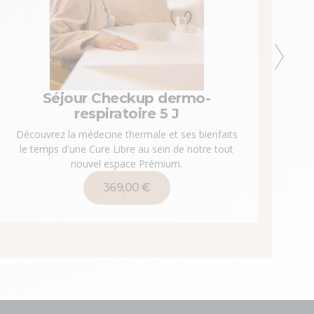
Suivant
Séjour Checkup dermo-
respiratoire 5 J
Déc
le 
Découvrez la médecine thermale et ses bienfaits
le temps d'une Cure Libre au sein de notre tout
nouvel espace Prémium.
369,00 €