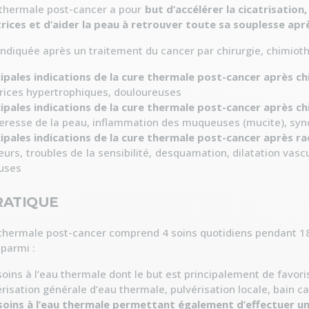
 thermale post-cancer a pour
but d’accélérer la cicatrisation
trices et d’aider la peau à retrouver toute sa souplesse ap
 indiquée après un traitement du cancer par chirurgie, chimiot
cipales indications de la cure thermale post-cancer après ch
trices hypertrophiques, douloureuses
cipales indications de la cure thermale post-cancer après c
eresse de la peau, inflammation des muqueuses (mucite), sy
cipales indications de la cure thermale post-cancer après ra
eurs, troubles de la sensibilité, desquamation, dilatation vasc
euses
RATIQUE
thermale post-cancer comprend 4 soins quotidiens pendant 18 
parmi :
soins à l’eau thermale dont le but est principalement de favori
risation générale d’eau thermale, pulvérisation locale, bain ca
soins à l’eau thermale permettant également d’effectuer u