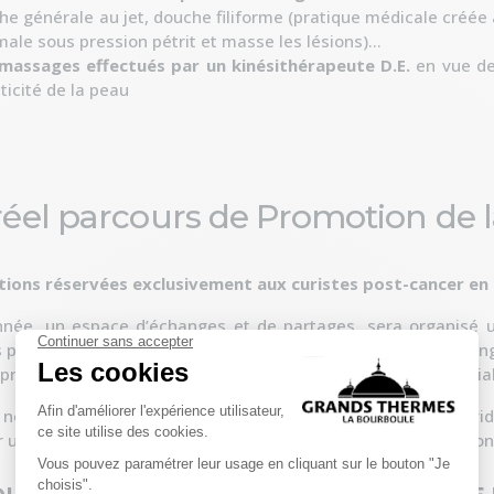
he générale au jet, douche filiforme (pratique médicale créée à
ale sous pression pétrit et masse les lésions)...
massages effectués par un kinésithérapeute D.E.
en vue de 
sticité de la peau
éel parcours de Promotion de 
tions réservées exclusivement aux curistes post-cancer en
nnée, un espace d’échanges et de partages, sera organisé u
par notre psychologue, sont offertes. L’objectif sera d’échang
projeter « positivement » après la cure tant sur le plan famili
 nous vous proposons, durant votre cure, un entretien individ
 un moment d’échange tout en profitant d’un instant « cocoon