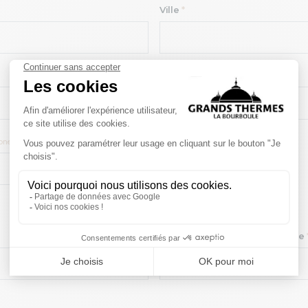
Ville
*
Pays
*
one)
Confirmation du mot de passe
Afficher