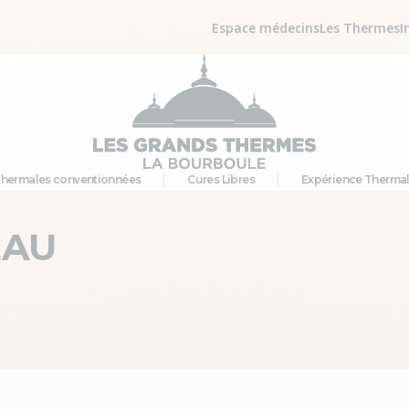
Espace médecins
Les Thermes
I
thermales conventionnées
Cures Libres
Expérience Therma
EAU