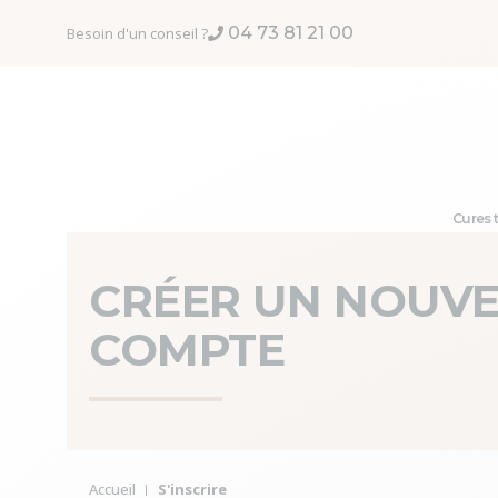
Aller au contenu
04 73 81 21 00
Besoin d'un conseil ?
Cures 
CRÉER UN NOUV
COMPTE
Vous êtes ici :
Accueil
S'inscrire